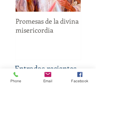
Promesas de la divina
8 errores que
misericordia
debemos evitar c
católicos
Entradas recientes
Phone
Email
Facebook
Promesas de la divina
misericordia