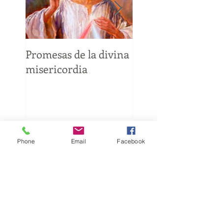
Promesas de la divina
8 errores que
misericordia
debemos evitar c
católicos
Phone
Email
Facebook
Entradas recientes
Promesas de la divina
misericordia