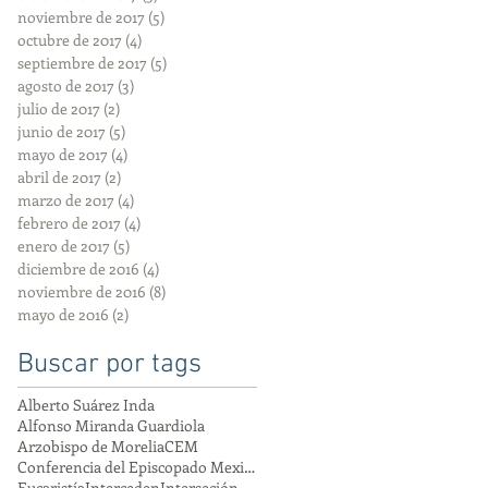
noviembre de 2017
(5)
5 entradas
octubre de 2017
(4)
4 entradas
septiembre de 2017
(5)
5 entradas
agosto de 2017
(3)
3 entradas
julio de 2017
(2)
2 entradas
junio de 2017
(5)
5 entradas
mayo de 2017
(4)
4 entradas
abril de 2017
(2)
2 entradas
marzo de 2017
(4)
4 entradas
febrero de 2017
(4)
4 entradas
enero de 2017
(5)
5 entradas
diciembre de 2016
(4)
4 entradas
noviembre de 2016
(8)
8 entradas
mayo de 2016
(2)
2 entradas
Buscar por tags
Alberto Suárez Inda
Alfonso Miranda Guardiola
Arzobispo de Morelia
CEM
Conferencia del Episcopado Mexicano
Eucaristía
Interceden
Interseción