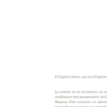
El Espírítu Santo, que es el Espírít
La oración es un encuentro, un co
meditamos este pensamiento de San 
flaqueza. Pues nosotros no sabe
intercede por nosotros con gemidos