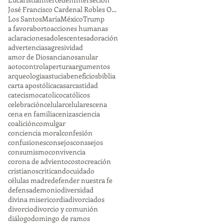
José Francisco Cardenal Robles Ortega
Los Santos
María
México
Trump
a favor
aborto
acciones humanas
aclaraciones
adolescentes
adoración
advertencias
agresividad
amor de Dios
ancianos
anular
aotocontrol
apertura
argumentos
arqueologia
astucia
beneficios
biblia
carta apostólica
casar
castidad
catecismo
catolico
católicos
celebración
celular
celulares
cena
cena en familia
cenizas
ciencia
coalición
comulgar
conciencia moral
confesión
confusiones
consejos
conssejos
consumismo
convivencia
corona de adviento
costo
creación
cristianos
criticando
cuidado
células madre
defender nuestra fe
defensa
demonio
diversidad
divina misericordia
divorciados
divorcio
divorcio y comunión
diálogo
domingo de ramos