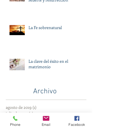
La Fe sobrenatural
La clave del éxito en el
matrimonio
Archivo
agosto de 2019
(1)
1 entrada
julio de 2019
(4)
4 entradas
junio de 2019
(4)
4 entradas
Phone
Email
Facebook
mayo de 2019
(3)
3 entradas