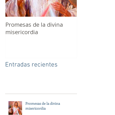
Promesas de la divina
8 errores qu
misericordia
evitar como ca
Entradas recientes
Promesas de la divina
misericordia