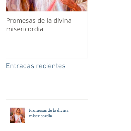
Promesas de la divina
8 errores qu
misericordia
evitar como ca
Entradas recientes
Promesas de la divina
misericordia