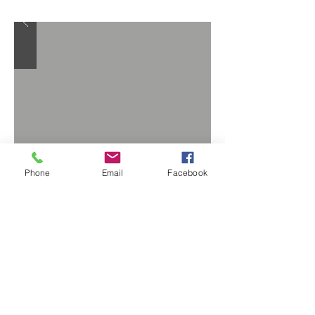
Phone
Email
Facebook
© 2020 Parroquia de El Señor de la Piedad,